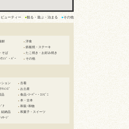
・ビューティー
●
観る・遊ぶ・泊まる
●
その他
海鮮
洋食
●
鉄板焼・ステーキ
●
・そば
たこ焼き・お好み焼き
●
ﾗｳﾝｼﾞ・ﾊﾞｰ
その他
●
ッション
古着
●
ﾄﾚﾝｽﾞ
お土産
●
製品
食品･ｽｰﾊﾟｰ・ｺﾝﾋﾞﾆ
●
本・古本
●
ﾄﾞｱ
和装･和物
●
・結納品
和菓子・スイーツ
●
ｯｻｰｼﾞ