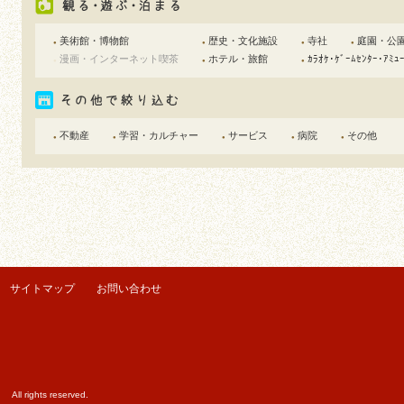
美術館・博物館
歴史・文化施設
寺社
庭園・公
●
●
●
●
漫画・インターネット喫茶
ホテル・旅館
ｶﾗｵｹ･ｹﾞｰﾑｾﾝﾀｰ･ｱﾐｭ
●
●
●
不動産
学習・カルチャー
サービス
病院
その他
●
●
●
●
●
サイトマップ
お問い合わせ
ights reserved.