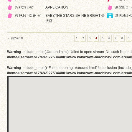
ﾀﾃﾏﾁ:ﾌｧｯｼｮﾝ
APPLICATION
新竪町:ｼﾞｭ
ﾀﾃﾏﾁ:ﾚﾃﾞｨｽ 靴･ﾊﾞ
BABY,THE STARS SHINE BRIGHT 金
新天地:ｻｰﾋ
沢店
＜ 前の20件
1
2
3
4
5
6
7
8
9
Warning
: include_once(.//around.html): failed to open stream: No such file or d
/home/users/web17/4/4/0275344001/www.kanazawa-machinavi.com/area/i
Warning
: include_once(): Failed opening './/around.html' for inclusion (include_
/home/users/web17/4/4/0275344001/www.kanazawa-machinavi.com/area/i