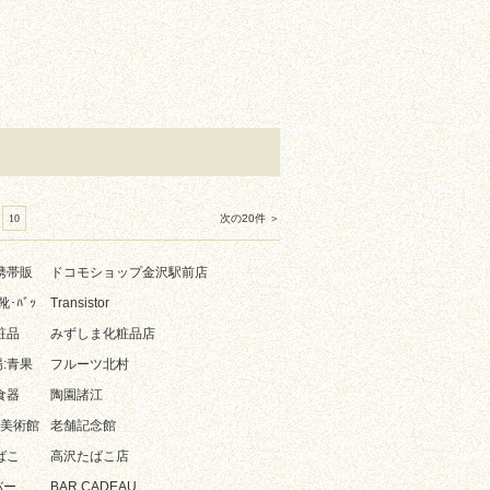
10
次の20件 ＞
携帯販
ドコモショップ金沢駅前店
 靴･ﾊﾞｯ
Transistor
粧品
みずしま化粧品店
:青果
フルーツ北村
食器
陶園諸江
ﾄ:美術館
老舗記念館
ばこ
高沢たばこ店
バー
BAR CADEAU