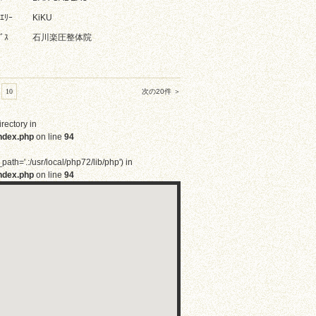
ｴﾘｰ
KiKU
ﾞｽ
石川楽圧整体院
10
次の20件 ＞
irectory in
ndex.php
on line
94
path='.:/usr/local/php72/lib/php') in
ndex.php
on line
94