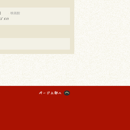
園
映画館
●
ｰｽﾞﾒﾝﾄ