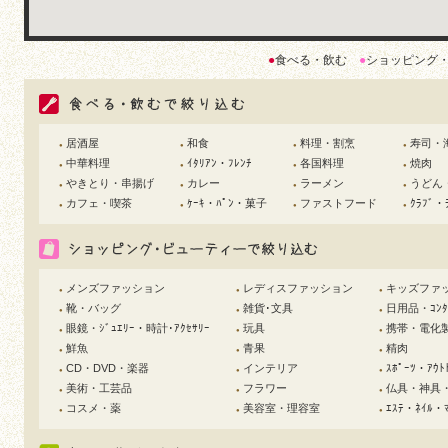
●
食べる・飲む
●
ショッピング
居酒屋
和食
料理・割烹
寿司・
●
●
●
●
中華料理
ｲﾀﾘｱﾝ・ﾌﾚﾝﾁ
各国料理
焼肉
●
●
●
●
やきとり・串揚げ
カレー
ラーメン
うどん
●
●
●
●
カフェ・喫茶
ｹｰｷ・ﾊﾟﾝ・菓子
ファストフード
ｸﾗﾌﾞ・
●
●
●
●
メンズファッション
レディスファッション
キッズファ
●
●
●
靴・バッグ
雑貨･文具
日用品・ｺﾝﾀｸ
●
●
●
眼鏡・ｼﾞｭｴﾘｰ・時計･ｱｸｾｻﾘｰ
玩具
携帯・電化
●
●
●
鮮魚
青果
精肉
●
●
●
CD・DVD・楽器
インテリア
ｽﾎﾟｰﾂ・ｱｳﾄ
●
●
●
美術・工芸品
フラワー
仏具・神具
●
●
●
コスメ・薬
美容室・理容室
ｴｽﾃ・ﾈｲﾙ・ﾏ
●
●
●