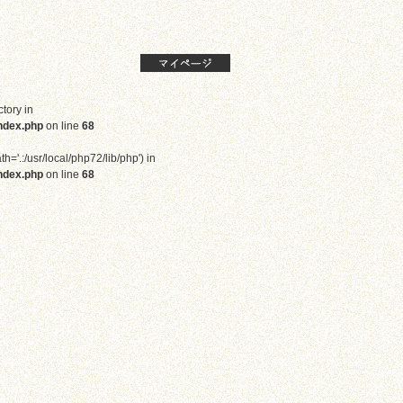
ctory in
ndex.php
on line
68
th='.:/usr/local/php72/lib/php') in
ndex.php
on line
68