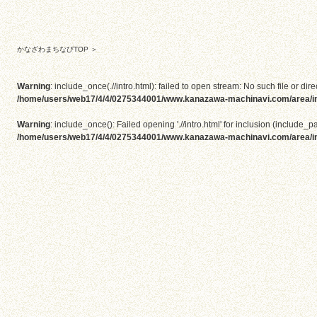
かなざわまちなびTOP
＞
Warning
: include_once(.//intro.html): failed to open stream: No such file or dire
/home/users/web17/4/4/0275344001/www.kanazawa-machinavi.com/area/i
Warning
: include_once(): Failed opening './/intro.html' for inclusion (include_pa
/home/users/web17/4/4/0275344001/www.kanazawa-machinavi.com/area/i