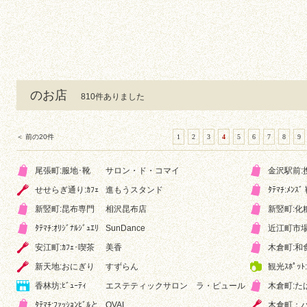
のお店
810件ありました
＜ 前の20件
1
2
3
4
5
6
7
8
9
尾張町:服地･靴
サロン・ド・コマイ
金沢駅前:
せせらぎ通り:ｶﾌｪ
進もうスタンド
ﾀﾃﾏﾁ:ﾒﾝｽﾞ
新竪町:昆布専門
相沢昆布店
新竪町:化
ﾀﾃﾏﾁ:ｵﾘｼﾞﾅﾙｼﾞｭｴﾘ
SunDance
近江町市場
安江町:ｶﾌｪ･喫茶
美香
木倉町:和
新天地:おにぎり
すずらん
観光ｽﾎﾟｯ
香林坊:ﾋﾞｭｰﾃｨ
エステティックサロン ラ・ピュール
木倉町:た
ﾀﾃﾏﾁ:ﾌｧｯｼｮﾝﾋﾞﾙと
OVAL
木倉町：