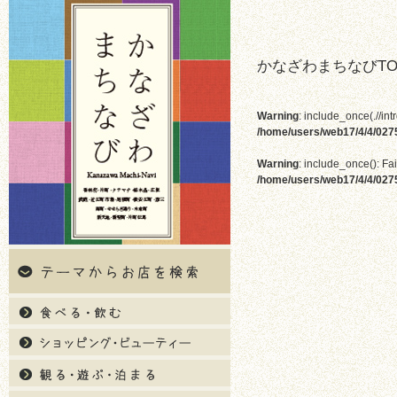
かなざわまちなびTO
Warning
: include_once(.//int
/home/users/web17/4/4/02
Warning
: include_once(): Fai
/home/users/web17/4/4/02