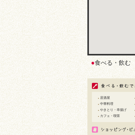
●
食べる・飲
居酒屋
●
中華料理
●
やきとり・串揚げ
●
カフェ・喫茶
●