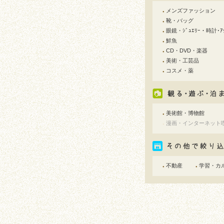
メンズファッション
●
靴・バッグ
●
眼鏡・ｼﾞｭｴﾘｰ・時計･ｱｸ
●
鮮魚
●
CD・DVD・楽器
●
美術・工芸品
●
コスメ・薬
●
美術館・博物館
●
漫画・インターネット
●
不動産
学習・カ
●
●