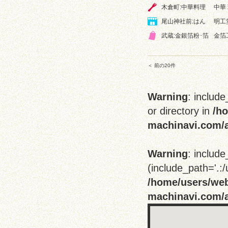
木倉町:中華料理
中華
尾山神社前:はん
明工
武蔵:金銀箔粉･箔
金箔
＜ 前の20件
Warning
: include
or directory in
/h
machinavi.com/a
Warning
: include
(include_path='.:/
/home/users/we
machinavi.com/a