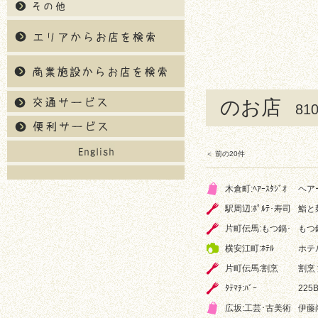
のお店
8
＜ 前の20件
木倉町:ﾍｱｰｽﾀｼﾞｵ
ヘア
駅周辺:ﾎﾟﾙﾃ･寿司
鮨と
片町伝馬:もつ鍋･
もつ
横安江町:ﾎﾃﾙ
ホテ
片町伝馬:割烹
割烹
ﾀﾃﾏﾁ:ﾊﾞｰ
225
広坂:工芸･古美術
伊藤