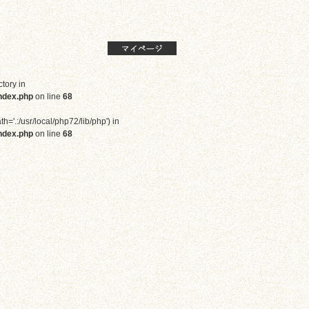
ctory in
ndex.php
on line
68
th='.:/usr/local/php72/lib/php') in
ndex.php
on line
68