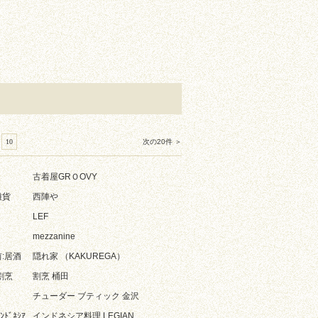
10
次の20件 ＞
古着屋GRＯOVY
雑貨
西陣や
LEF
mezzanine
:居酒
隠れ家 （KAKUREGA）
割烹
割烹 桶田
チューダー ブティック 金沢
ﾄﾞﾈｼｱ
インドネシア料理 LEGIAN