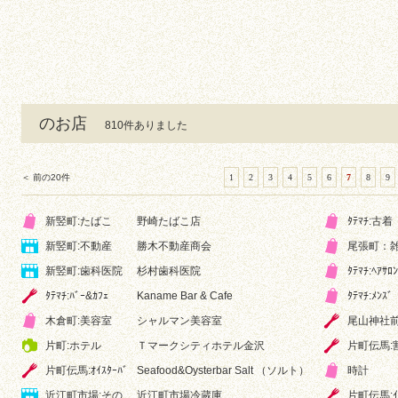
のお店
810件ありました
＜ 前の20件
1
2
3
4
5
6
7
8
9
新竪町:たばこ
野崎たばこ店
ﾀﾃﾏﾁ:古着
新竪町:不動産
勝木不動産商会
尾張町：
新竪町:歯科医院
杉村歯科医院
ﾀﾃﾏﾁ:ﾍｱｻﾛﾝ
ﾀﾃﾏﾁ:ﾊﾞｰ&ｶﾌｪ
Kaname Bar & Cafe
ﾀﾃﾏﾁ:ﾒﾝｽﾞ
木倉町:美容室
シャルマン美容室
尾山神社前
片町:ホテル
Ｔマークシティホテル金沢
片町伝馬:
片町伝馬:ｵｲｽﾀｰﾊﾞ
Seafood&Oysterbar Salt （ソルト）
時計
近江町市場:その
近江町市場冷蔵庫
片町伝馬:ｲﾝ