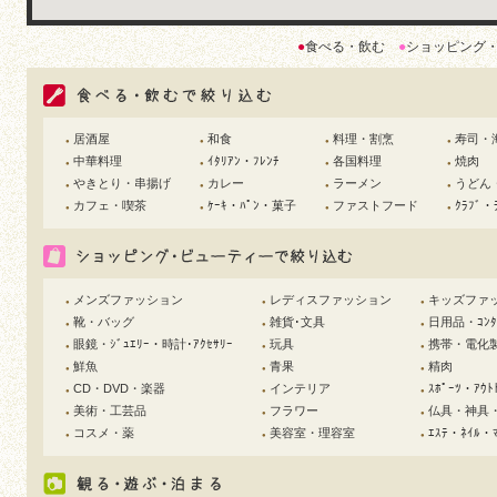
●
食べる・飲む
●
ショッピング
居酒屋
和食
料理・割烹
寿司・
●
●
●
●
中華料理
ｲﾀﾘｱﾝ・ﾌﾚﾝﾁ
各国料理
焼肉
●
●
●
●
やきとり・串揚げ
カレー
ラーメン
うどん
●
●
●
●
カフェ・喫茶
ｹｰｷ・ﾊﾟﾝ・菓子
ファストフード
ｸﾗﾌﾞ・
●
●
●
●
メンズファッション
レディスファッション
キッズファ
●
●
●
靴・バッグ
雑貨･文具
日用品・ｺﾝﾀｸ
●
●
●
眼鏡・ｼﾞｭｴﾘｰ・時計･ｱｸｾｻﾘｰ
玩具
携帯・電化
●
●
●
鮮魚
青果
精肉
●
●
●
CD・DVD・楽器
インテリア
ｽﾎﾟｰﾂ・ｱｳﾄ
●
●
●
美術・工芸品
フラワー
仏具・神具
●
●
●
コスメ・薬
美容室・理容室
ｴｽﾃ・ﾈｲﾙ・ﾏ
●
●
●