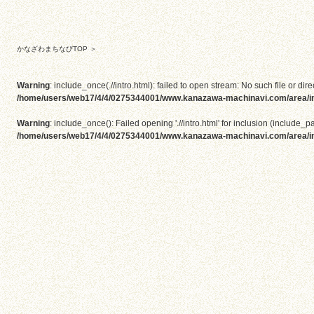
かなざわまちなびTOP
＞
Warning
: include_once(.//intro.html): failed to open stream: No such file or dire
/home/users/web17/4/4/0275344001/www.kanazawa-machinavi.com/area/i
Warning
: include_once(): Failed opening './/intro.html' for inclusion (include_pa
/home/users/web17/4/4/0275344001/www.kanazawa-machinavi.com/area/i