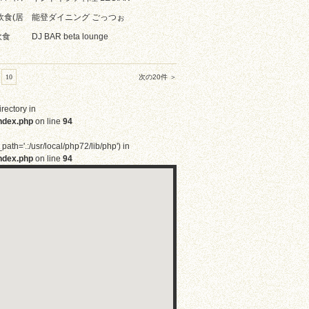
飲食(居
能登ダイニング ごっつぉ
飲食
DJ BAR beta lounge
10
次の20件 ＞
irectory in
ndex.php
on line
94
path='.:/usr/local/php72/lib/php') in
ndex.php
on line
94