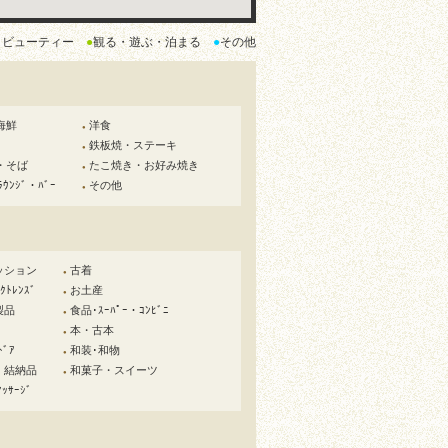
・ビューティー
●
観る・遊ぶ・泊まる
●
その他
海鮮
洋食
●
鉄板焼・ステーキ
●
・そば
たこ焼き・お好み焼き
●
ﾗｳﾝｼﾞ・ﾊﾞｰ
その他
●
ッション
古着
●
ﾄﾚﾝｽﾞ
お土産
●
製品
食品･ｽｰﾊﾟｰ・ｺﾝﾋﾞﾆ
●
本・古本
●
ﾄﾞｱ
和装･和物
●
・結納品
和菓子・スイーツ
●
ｯｻｰｼﾞ