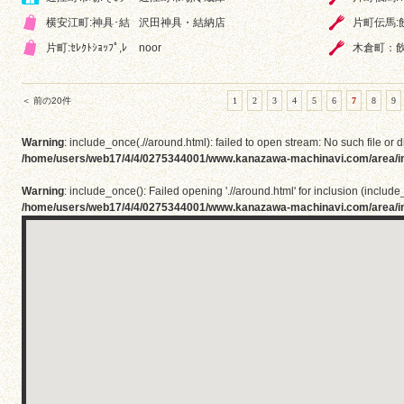
横安江町:神具･結
沢田神具・結納店
片町伝馬:
片町:ｾﾚｸﾄｼｮｯﾌﾟ,ﾚ
noor
木倉町：
＜ 前の20件
1
2
3
4
5
6
7
8
9
Warning
: include_once(.//around.html): failed to open stream: No such file or d
/home/users/web17/4/4/0275344001/www.kanazawa-machinavi.com/area/i
Warning
: include_once(): Failed opening './/around.html' for inclusion (include_
/home/users/web17/4/4/0275344001/www.kanazawa-machinavi.com/area/i