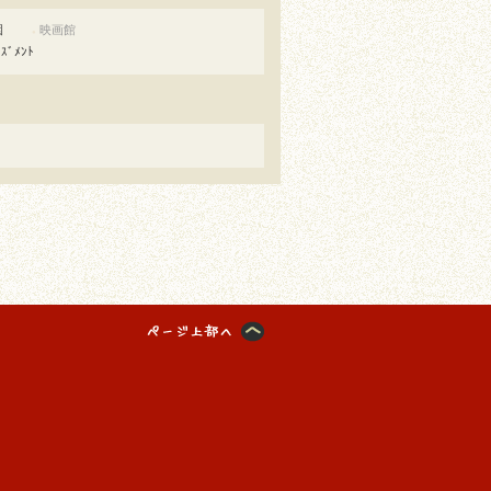
園
映画館
●
ｰｽﾞﾒﾝﾄ