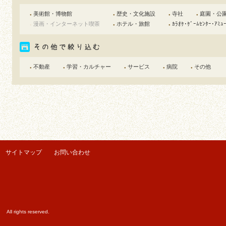
美術館・博物館
歴史・文化施設
寺社
庭園・公
●
●
●
●
漫画・インターネット喫茶
ホテル・旅館
ｶﾗｵｹ･ｹﾞｰﾑｾﾝﾀｰ･ｱﾐｭ
●
●
●
不動産
学習・カルチャー
サービス
病院
その他
●
●
●
●
●
サイトマップ
お問い合わせ
ights reserved.