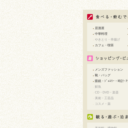
居酒屋
●
中華料理
●
やきとり・串揚げ
●
カフェ・喫茶
●
メンズファッション
●
靴・バッグ
●
眼鏡・ｼﾞｭｴﾘｰ・時計･ｱｸ
●
鮮魚
●
CD・DVD・楽器
●
美術・工芸品
●
コスメ・薬
●