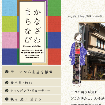
かなざわまちなびTOP
＞ 柿木畠