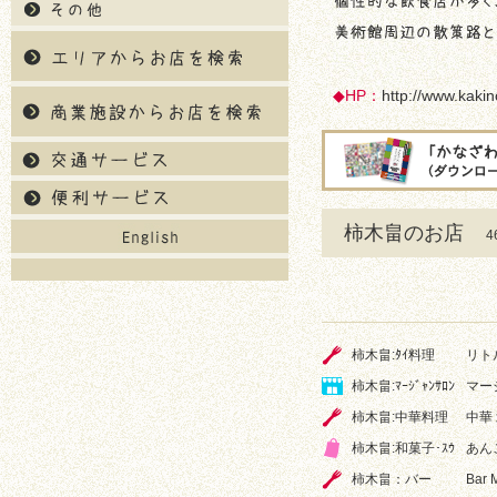
◆HP：
http://www.kaki
柿木畠のお店
柿木畠:ﾀｲ料理
リト
柿木畠:ﾏｰｼﾞｬﾝｻﾛﾝ
マー
柿木畠:中華料理
中華
柿木畠:和菓子･ｽｳ
あんこ
柿木畠：バー
Bar 