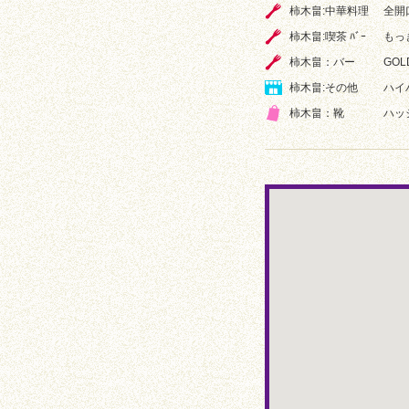
柿木畠:中華料理
全開
柿木畠:喫茶 ﾊﾞｰ
もっ
柿木畠：バー
GOL
柿木畠:その他
ハイ
柿木畠：靴
ハッ